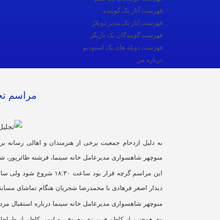
فهرست آثار یک گوینده
فهرست آثار یک مدیر دوبلاژ
فهرست گویندگان یک بازیگر
فهرست دوبله های یک استودیو
درباره من
مراسم تج
به دلیل ازدحام جمعیت برخی از هنرمندان و اهالی رسانه ب
منوچهر شاهسواری مدیرعامل خانه سینما، فرشته طائرپور، شهر
دیدار اصغر فرهادی با محمدرضا شجریان هنگام تماشای مسابق
منوچهر شاهسواری مدیرعامل خانه سینما درباره استقبال مردم 