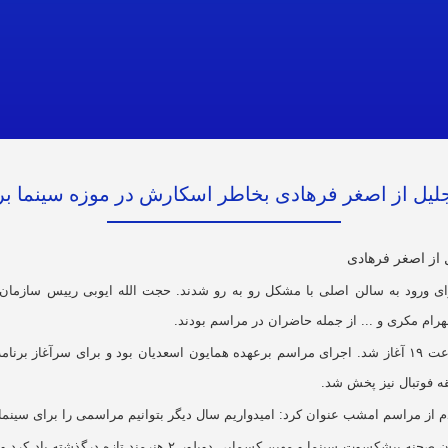
لیل از اصغر فرهادی بخاطر اسکارش در موزه سینما بر
رای ورود به سالن اصلی با مشکل رو به رو شدند. حجت الله ایوبی رییس سازمان
ام مکری و ... از جمله حاضران در مراسم بودند.
این مراسم گرچه قرار بود ساعت ۱۸:۳۰ شروع شود ولی ساعت ۱۹ آغاز شد. اجرای مراسم برعهده همایون اسعدیان
ه فوتبال نیز پخش شد.
از مراسم امشب عنوان کرد: امیدواریم سال دیگر بتوانیم مراسمی را برای سینمای 
وی همچنین از کاظم فریبرزی معروف به اوس کاظم از طراحان صحنه پ