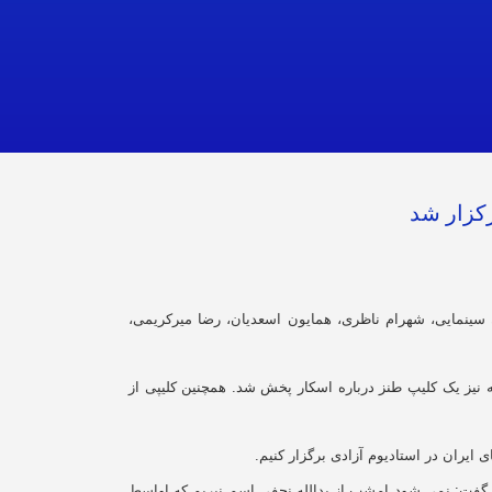
کزار شد
 سینمایی، شهرام ناظری، همایون اسعدیان، رضا میرکریمی،
 بود و برای سرآغاز برنامه نیز یک کلیپ طنز درباره اسکار پخش شد. همچنین کلیپی از
ایران در استادیوم آزادی برگزار کنیم.
یشکسوت سینما و مهین کسمایی دوبلور ۲ هنرمند تازه درگذشته یاد کرد و گفت: نمی شود امشب از یدالله نجفی اسم نبریم که اواسط