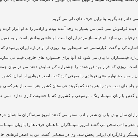
ی دانم چه بگویم بنابراین حرف های دلی می گویم.
 دیدم فراموش نمی کنم. من بسیار به وجد آمده بودم و ارادتم را به او ابراز کرد
مردم فیلم می سازد. او فیلمساز مردم ایران است. او عاشق وطنش است و به همین د
ره کرد و گفت: کیارستمی هم همینطور بود. روزی از او درباره ایران پرسیدم که گ
ره فیلمسازان ما بیان می شود که آنها برای جشنواره های خارجی فیلم می سازند. 
است. روزی که قرار بود فروشنده را جشنواره کن نمایش دهند من در میان جمعی
ان رییس جشنواره وقتی فرهادی را معرفی کرد گفت اصغر فرهادی از ایران؛ کشور س
 چاه های نفت خود را هم بدهد که بگویند عربستان کشور هنر است باز هم کسی چن
 گفتن با زبان سینما، رنگ، موسیقی و کشوری که با خشونت کاری ندارد. نمی ت
اران سال پیش با زبان شعر و ادب سخن می گفتند امروز سینماگران ما همان حرف ها
شعر و ادب سخن می گفتند امروز سینماگران ما همان حرف ها را با زبان سینما می
وهشگر و کارگردان ایرانی پخش شد. وی در سخنانی گفت: من به اصغر فرهادی خاطر