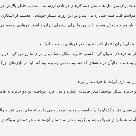
شنده» برای من مثل همه مثل همه کارهای فرهادی ارزشمند است به خاطر پالایش فره
مراسم قلب همه چندباره می تپد و در این روزها بسیار خوشحال هستیم از اسکاری ک
ن باز هم خوشحال هستم. این روزها برای سینمای ایران و اصغر فرهادی صدقه می دا
ینمای ایران افتخار آفریدند و اصغر فرهادی از جمله آنهاست.
ر به فرهادی عنوان کرد: کسب جایزه اسکار مسائلی را برای ما روشن کرد. در وا
ه همت اهالیآن در دهه‌های گذشته به مقامی رسیده بود که باید در بازی‌های بزر
ا به بازی گرفت تا حرف ما را بزند.
جایزه اسکار توسط اصغر فرهادی اشاره و بیان کرد: دریافت این دو جایزه به فاصله 
 فضای نقد و گفتگو را در جامعه به وجود آوردید و می دانید که فیلم بدون نقد و 
 شما را از نزدیک ببینم و بگویم چقدر به شما و آن متانت، هوشمندی و واکنش ن