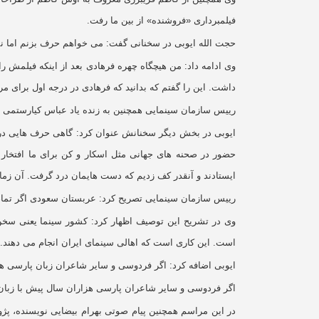
فیلمبرداری «فروشنده» از بین ما رفت.
حجت الله ایوبی در سخنانی گفت: می خواهم حرف بزنم اما نم
وی ادامه داد: من هیچگاه چهره فرهادی بعد از اینکه فیلمش را
داشت. این را گفتم که بدانید که فرهادی در درجه اول برای 
رییس سازمان سینمایی همچنین به زنده یاد عباس کیارستمی اشا
ایوبی در بخش دیگر سخنانش عنوان کرد: گاهی حرف هایی دربا
حضور در صحنه های جهانی مثل اسکار و کن برای ما افتخار 
ایستادند و آنقدر کف زدیم که دست هایمان درد گرفت. آن زم
رییس سازمان سینمایی تصریح کرد: عربستان سعودی اگر تمام
وی در تشریح این توصیف اظهار کرد: کشور سینما یعنی سخن
است. این کاری است که اهالی سینمای ایران انجام می دهند.
ایوبی اضافه کرد: اگر فردوسی و سایر شاعران زبان پارسی هز
اگر فردوسی و سایر شاعران پارسی هزاران سال پیش با زبان 
در این مراسم همچنین پیام صوتی بهرام بیضایی نویسنده، پژ