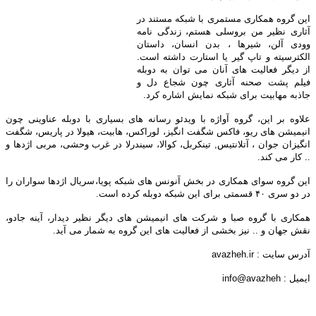
این گروه همکاری مستمری با شبکه مستند در
آثاری نظیر من بروسلی هستم، زندگی نامه
وودی آلن، شیرها ، بدن انسان، داستان
الکترسیته و تاپ گیر یا استارت داشته است.
از دیگر فعالیت های آنان می توان به دوبله
فیلم پشت صحنه آثاری چون شجاع دل و
جاذبه مهابیت برای شبکه نمایش اشاره کرد.
علاوه بر این، گروه آواژه با ویدئو رسانه های بسیاری با دوبله عناوینی چون
انیمیشن های ریو، فاکس شگفت انگیز، لوراکس، هابیت، هیولا در پاریس، شگفت
انگیزان جوان ، آتلانتیس, تینکربل، کوالا، سیندرلا در غرب وحشی، مربی اژدها و
.. کار می کند.
این گروه سوای همکاری در بخش آنونس های شبکه پویا،سریال اژدها سواران را
در دو سری ۴۰ قسمتی برای این شبکه دوبله کرده است.
همکاری با گروه صبا و شرکت های انیمیشن های دیگر نظیر دیدار، آینه جادو،
نقش جهان و .. نیز بخشی از فعالیت های این گروه به شمار می آید.
آدرس سایت : avazheh.ir
ایمیل : info@avazheh