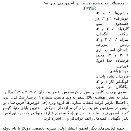
از محصولات دوبله‌شده توسط این انجمن می توان به:
ماشین‌ها ۱ و ۲،
خوش‌قدم ۱ و ۲، در
جستجوی نمو،
گارفیلد ۱، ۲ و ۳،
شگفت انگیزان،
شرک ۱، ۲، ۳ و ۴،
رئیس مزرعه،
داستان اسباب بازی
۱، ۲ و ۳، محمد
فرستاده خدا (ص)،
هورتون،
موشپزباشی،
فرزندان بشر، پاندای
کونگ‌فو کار ۱ و ۲،
بیگانگان در شهر،
آنسوی پرچین، کابوس پیش از کریسمس، عصر یخبندان ۱، ۲، ۳ و ۴، کورالین،
سفر به آبشار بهشت (بالا)، سفر به ویچ مانتین، شماره ۹، پرستار مک فی، ابری
با احتمال بارش کوفته قلقلی، سیاره ۵۱، گروه ویژه (جی فورس)، آخرین سال نو،
آلیس در سرزمین عجایب، رام کردم اژدهای سرکش، بدترین بابای دنیا، گیسو
کمند، اسمورف‌ها، ماپت‌ها ، بن تن (بیگانه تمام عیار) ، هیولا در پاریس، لوراکس،
دلیر، نگهبانان قصه‌ها ، رالف خراب‌کار و ... اشاره کرد.
از جمله فعالیت‌های دیگر انجمن انتشار اولین نشریه تخصصی دوبلاژ با نام
دوبله