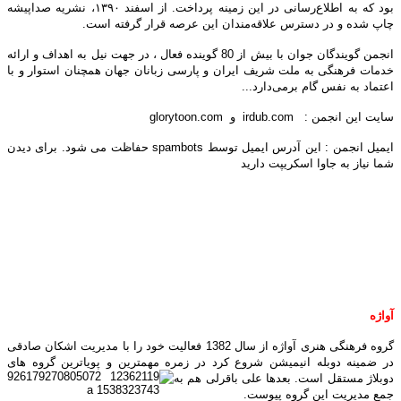
بود که به اطلاع‌رسانی در این زمینه پرداخت. از اسفند ۱۳۹۰، نشریه صداپیشه
چاپ شده و در دسترس علاقه‌مندان این عرصه قرار گرفته است.
انجمن گویندگان جوان با بیش از 80 گوینده فعال ، در جهت نیل به اهداف و ارائه
خدمات فرهنگی به ملت شریف ایران و پارسی زبانان جهان همچنان استوار و با
اعتماد به نفس گام برمی‌دارد...
سایت این انجمن : irdub.com و glorytoon.com
ایمیل انجمن :
این آدرس ایمیل توسط spambots حفاظت می شود. برای دیدن
شما نیاز به جاوا اسکریپت دارید
آواژه
گروه فرهنگی هنری آواژه از سال 1382 فعالیت خود را با مدیریت اشکان صادقی
در ضمینه دوبله انیمیشن شروع کرد در زمره مهمترین و پویاترین گروه های
دوبلاژ
مستقل است. بعدها علی باقرلی هم به
جمع مدیریت این گروه پیوست.