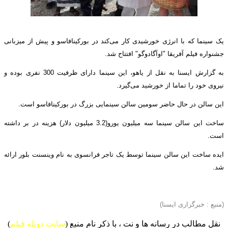
یک سینما که با انرژی خورشیدی کار می‌کند در بورکینافاسو و پیش از میزبانی
جشنواره فیلم آفریقا "اوآگادوگو" افتتاح شد.
به گزارش ایسنا به نقل از یاهو، این سینما دارای ظرفیت 300 نفری بوده و
نیروی خود را تماما از خورشید می‌گیرد.
این سالن در حال حاضر سومین سالن سینمایی بزرگ در بورکینافاسو است.
ساخت این سالن سینما سه میلیون یورو(
3.2
میلیون دلار) هزینه در بر داشته
است.
ایده ساخت این سالن سینما توسط یک تاجر فرانسوی به نام وینسنت بلور ارائه
شد.
(منبع : خبرگزاری ایسنا)
نقل مطالب در رسانه ها و نت ، با ذکر نام منبع (
سایت دوبله فیلم
)