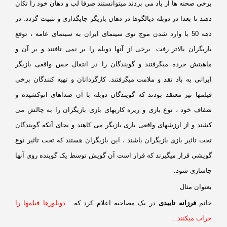
خی صحنه ها از یاد می بردند میتوانستند صرفا لب و دهان خود را تکان
ند تا بعدا در دوبله دیالگوها در دهان بازیگر جایگذاری و تثبیت گردد. در
دهه 50 با وارد شدن موج نوی سینمای ایران به سینمای عامه ، توقع
زیگران بالاتر رفت. برخی از آنها دوبله را بر نمی تافتند و بر آن و
اهیتش خرده میگرفتند و گویندگان را در انتقال حس واقعی بازیگر
رانی به باد نقد و ملامت میگرفتند. کارگردانان و تهیه کنندگان برخی
یلمها نیز معتقد بودند که گویندگان دوبله با آن صداهای اتوکشیده و
فاف خود ، نوع بازی و ریزه کاریهای بازی بازیگران را به چالش می
ند و از ارزشهای واقعی بازی بازیگر می کاهند و بجای آنکه گویندگان
ت تاثیر بازی بازیگران باشند ، این بازیگران هستند که تحت تاثیر نوع
ویشی قرار میگیرند که قرار است آن گویش توسط یک گوینده روی آنها
اسازی شود.
نوان مثال
انم
فرزانه تاییدی
در یک مصاحبه اعلام کرد که :
دوبلورها فیلمها را
اب میکنند...