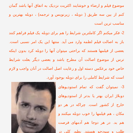
ضوع فیلم و ارضاء و خوشایند اکثریت نزدیک به اتفاق آنها باشد گمان
نم از بین سه طریق ( دوبله ، زیرنویس و ترجمه) ، دوبله بهترین و
ناسب ترین است
2- فکر میکنم اگر کاملترین شرایط را هم برای دوبله یک فیلم فراهم کنند
از به اصالت فیلم لطمه وارد می آید. منتها این یک امر نسبی است.
ضی از فیلمها هستند که براحتی میتوان آنها را دوبله کرد بدون اینکه
رس از موضوع اصالت آن مطرح باشد و بعضی دیگر بعلت شرایط
اص خود برعکس دسته اول و رعایت اصل اصالت در آنان واجب و لازم
ت که شرایط کاملی را برای دوبله بوجود آورد.
3- نمیتوان گفت که تمام استودیوهای
بلاژ ایران بهتر یا بدتر از استودیوهای
ارج از کشور است. چراکه در هر دو
ان ، هم فیلمها را خوب دوبله میکنند و
م بد. در هر دوجا هم آدمهای فرصت
لب و سودجو هستند. بطور کلی در