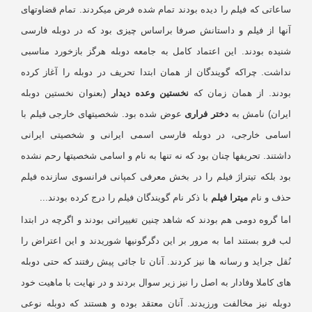
اعاتی که فیلم را دیده بودند تمام شده فرض میکردند. تمام قضاوتهای
نها از فیلم و داستانش صرفا براساس چیزی بود که در دوبله فارسی
نیده بودند. این اعتماد کامل به جامعه دوبله هرگز بازخورد مناسبی
داشت. چراکه گویندگان از همان ابتدا تحریف در دوبله را آغاز کرده
ودند. از همان زمان که
نخستین وعده دیدار
(بعنوان نخستین دوبله
یران) نامش به
دختر فراری
عوض شده بود. شخصیتهای خارجی فیلم با
سامی خارجی، در دوبله فارسی اسمی ایرانی و شخصیتی ایرانی
شتند. تحریفها چنان بود که نه تنها به نام و اسامی شخصیتها رحم نشده
ود بلکه تیتراژ فیلم را در بخش معرفی کمپانی فرانسوی سازنده فیلم
ذف و نام
میترا فیلم
با ذکر نام گویندگان فیلم را درج کرده بودند...
ا گروه دومی هم بودند که شاهد چنین تغییراتی بودند و اگرچه در ابتدا
 فرو بستند اما به مرور بر این دگرگونیها شوریدند و این اعتراض را
قل جراید و رسانه ها نیز کردند. آنان تا جائی پیش رفتند که حتی دوبله
ی کاملا وفادار به اصل را نیز زیر سوال بردند و در نهایت با ماهیت خود
وبله نیز مخالفت ورزیدند. آنان معتقد بوده و هستند که دوبله نوعی