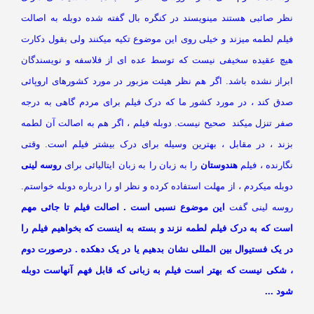
ظر صائبی هستند مینویسند در کنگره بال گفته شده دوبله به اصالت
یلم لطمه میزند و خیلی روی این موضوع تکیه میکنند ولی بقول دکارت
یچ عقیده سخیفی نیست که توسط عده ای از فلاسفه و نویسندگان
براز نشده باشد. اگر هم نظر هیئت مزبور در مورد کشورهای اروپائی
دق کند ، در مورد کشور ما که درک فیلم برای مردم گاهی به درجه
فر تنزل میکند صحیح نیست. دوبله فیلم ، اگر هم به اصالت آن لطمه
زند ، در مقابل ، بهترین وسیله برای درک بیشتر فیلم است. وقتی
ارنده ، فیلم
هندوستان
را به زبان را به زبان ایتالیائی برای
روسه لینی
بله میکردم ، از مهلت استفاده کرده و نظر او را درباره دوبله خواستم.
وسه لینی گفت
این موضوع نسبی است . اصالت فیلم تا جائی مهم
ست که به درک فیلم لطمه نزند و بسته به اینست که بخواهیم فیلم را
ر یک فستیوال بین المللی نشان بدهیم یا در یک دهکده . درصورت دوم
 شکی نیست که بهتر است فیلم به زبانی که قابل فهم آنهاست دوبله
د ...