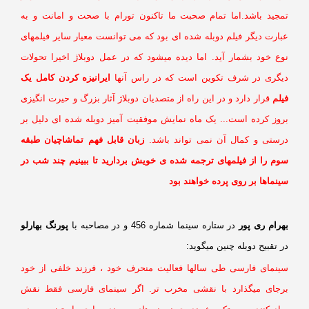
مجید باشد.اما تمام صحبت ما تاکنون تورام با صحت و امانت و به
بارت دیگر فیلم دوبله شده ای بود که می توانست معیار سایر فیلمهای
وع خود بشمار آید. اما دیده میشود که در عمل دوبلاژ اخیرا تحولات
یگری در شرف تکوین است که در راس آنها
ایرانیزه کردن کامل یک
لم
قرار دارد و در این راه از متصدیان دوبلاژ آثار بزرگ و حیرت انگیزی
روز کرده است... یک ماه نمایش موفقیت آمیز دوبله شده ای دلیل بر
رستی و کمال آن نمی تواند باشد.
زبان قابل فهم تماشاچیان طبقه
وم را از فیلمهای ترجمه شده ی خویش بردارید تا ببینیم چند شب در
نماها بر روی پرده خواهند بود
رام ری پور
در ستاره سینما شماره 456 و در مصاحبه با
پورنگ بهارلو
 تقبیح دوبله چنین میگوید:
ینمای فارسی طی سالها فعالیت منحرف خود ، فرزند خلفی از خود
رجای میگذارد با نقشی مخرب تر. اگر سینمای فارسی فقط نقش