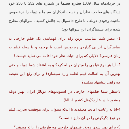
 خردادماه سال 1339
ستاره سینما
در شماره های 252 تا 255 خود
یدگاه های صاحب نظران و دست اندکاران سینما و دوبله را درخصوص
ماهیت وجودی دوبله ، با طرح 5 سوال به چالش کشید . سوالهای مطرح
ه برای سینماگران این سوالها بود:
1- بنظر شما مناسب ترین راه برای فهماندن یک فیلم خارجی به
ماشاگران ایرانی گذاردن زیرنویس است یا ترجمه و یا دوبله فیلم به
بان فارسی؟ دلایلی که برای اثبات نظر خود اقامه می نماید چیست؟
2- آیا هر نوع فیلمی را میتوان دوبله کرد؟ و به اعتقاد شما دوبله و حتی
هترین آن به اصالت فیلم لطمه وارد نمیسازد؟ و برای رفع این نقیصه
 راهی پیشنهاد میکنید؟
3-بنظر شما فیلمهای خارجی در استودیوهای دوبلاژ ایران بهتر دوبله
شود یا در خارج؟(مثل کشور ایتالیا)
4-ایا به رعایت امانت معتقدید یا اینکه میتوان برای موفقیت تجارتی فیلم
ر نوع دگرگونی را در آن جایز دانست؟
ه میدهید؟