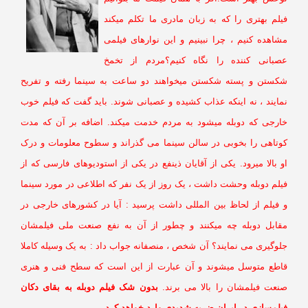
یلم بهتری را که به زبان مادری ما تکلم میکند
شاهده کنیم ، چرا نبینیم و این نوارهای فیلمی
صبانی کننده را نگاه کنیم؟مردم از تخمخ
کستن و پسته شکستن میخواهند دو ساعت به سینما رفته و تفریح
مایند ، نه اینکه عذاب کشیده و عصبانی شوند. باید گفت که فیلم خوب
ارجی که دوبله میشود به مردم خدمت میکند. اضافه بر آن که مدت
وتاهی را بخوبی در سالن سینما می گذراند و سطوح معلومات و درک
 بالا میرود. یکی از آقایان ذینفع در یکی از استودیوهای فارسی که از
یلم دوبله وحشت داشت ، یک روز از یک نفر که اطلاعی در مورد سینما
 فیلم از لحاظ بین المللی داشت پرسید : آیا در کشورهای خارجی در
قابل دوبله چه میکنند و چطور از آن به نفع صنعت ملی فیلمشان
لوگیری می نمایند؟ آن شخص ، منصفانه جواب داد : به یک وسیله کاملا
اطع متوسل میشوند و آن عبارت از این است که سطح فنی و هنری
نعت فیلمشان را بالا می برند.
بدون شک فیلم دوبله به بقای دکان
یلمسازی در ایران ضربه شدیدی وارد خواهد کرد.