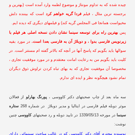
یده شده که به تداوم مونتاژ و موضوع لطمه وارد آمده است (بهترین و
رجسته ترین مثال ، فیلم
فردا گریه خواهم کرد
است که بیننده دلش
خیواست همانجا فی المجلس گریه کند) و فیلمهای دیگری که دیده ایم.
س
بهترین راه برای توسعه سینما نشان دادن نسخه اصلی هر فیلم با
یرنویس فارسی بدوا ، و دوبلاژ آن به فارسی بعدا است.
در مورد بقیه
الها باید بگویم که پاسخ آنها در آنچه که بالاتر گفته ام مستتر است. در
یت باید بگویم من به رعایت امانت معتقدم و در مورد موفقیت تجاری ،
خصوصا آن موفقیت تجاری که به بهای تباه کردن تراوش ذوق دیگران
ام نشود هیچگونه نظر و ایده ای ندارم.
ه ماه بعد از چاپ صحبتهای دکتر کاووسی ،
پورنگ بهارلو
از فعالان
ثر دوبله فیلم فارسی در ایتالیا و مدیر دوبلاژ در شماره 268
ستاره
ینما
در مورخه 1339/05/13 در تایید دوبله و رد صحبتهای
کاووسی
چنین
وشت:
وسنده محترم آقای دکتر کاووسی که در غالب مباحث سینمائی دارای