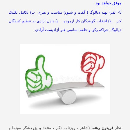
وفق خواهد بود
.
5- الف) تهیه دیالوگ ( گفت و شنود) مناسب و هنری ب) تکامل تکنیک
ار ج) انتخاب گویندگان کار آزموده د) دادن آزادی به تنظیم کنندگان
یالوگ. چراکه رکن و حلقه اساسی هنر آزادیست.آزادی.
ظر
فریدون رهنما
(شاعر ، روزنامه نگار ، منتقد و پژوهشگر سینما و