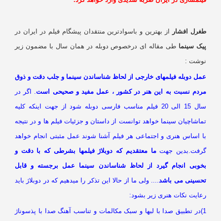
غرل افشار
از بهترین و باسوادترین منتقدان پیشگام فیلم در ایران در
یک سینما
طی مقاله ای درخصوص دوبله در همان سال با مضمون زیر
وشت :
مل دوبله فیلمهای خارجی از لحاظ شناساندن سینما و جلب دقت و ذوق
ردم نسبت به این هنر در کشور ، عمل مفید و صحیحی است
. اگر در
سال 15 الی 20 فیلم مناسب فارسی دوبله شود از جهت اینکه کلیه
اشاچیان سینما خواهد توانست از داستان و جزئیات فیلم ها و در نتیجه
ا اساس هنری و اجتماعی هر فیلم آشنا شوند عمل مثبتی انجام خواهد
رفت.بدین جهت
ما معتقدیم که دوبلاژ فیلمها بشرطی که با دقت و
خوبی انجام گیرد از لحاظ شناساندن سینما عمل برجسته و قابل
حسینی می باشد
.... ولی ما از حالا این تذکر را میدهیم که در دوبلاژ باید
عایت نکات هنری زیر بشود:
1)در تطبیق صدا با لبها و سبک مکالمات و تناسب آهنگ صدا با پذسوناژ