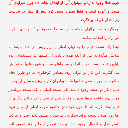
ب فعلا وجود ندارد و نمیتوان آنرا از ابتذال نجات داد چون سراپای آن
بتذل و آلوده است و فقط میتوان سعی کرد بیش از پیش در نجاست
ر ابتذال غوطه ور نگردد.
رمیگردیم به سوالهای مجله ستاره سینما. معمولا در کشورهای دیگر ،
ن راه را انتخاب میکنند:
بتدا یک نسخه فیلم را به زبان اصلی یا زیرنویس در چند سینما به
مایش میگذارند پس از آنکه بهره برداری آن فیلمها در سینماهای زبده
یان یافت ، نسخه دوبله آنرا در سینماهای محله و شهرستانها به نمایش
ی گذارند. این کار در ایران روی مقیاس کوچکتری به دو طرز انجام
گیرد. در مورد بعضی فیلمها مانند
برادران کارامازوف
و
سایونارا
و چند
یلم دیگر دو نسخه وجود داشته یکی نسخه اصلی ، یکی نسخه دوبله.در
ورد دوم حاشیه ضبط صورت مغناطیسی فارسی را در مکان دیگری از
یلم ایجاد کرده اند تا بقول خودشان حاشیه صوت اصلی از میان نرود
ما روی همان نسخه برای سنگرون ساختن و تطبیق دادن صدا و حرکت
نقدر فعل و انفعال بوجود آمده و چند تصویر اینجا و چند تصویر آنجا