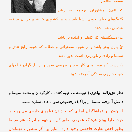
خت مخالفم.
5- الف) مشاوران ترجمه به زبان
فتگوهای فیلم بخوبی آشنا باشند و در کشوری که فیلم در آن ساخته
ده زیسته باشند.
 دستگاههای کار کاملتر و آماده تر باشد.
) بازی بهتر باشد و از شیوه سخنرانی و خطابه که شیوه رایج تئاتر و
نما و رادی و تلویزیون است بدور باشد.
) دست کمنمونه های کار بیشتر بررسی شود و از بازیگران فیلمهای
وب خارجی سادگی آموخته شود.
ظر
عزیزالله بهادری
( نویسنده ، تهیه کننده ، کارگردان و منتقد سینما و
انش آموخته سینما از پراگ) درخصوص سوال های ستاره سینما
1- چون بین تماشاگران ایرانی که به دیدن فیلمهای خارجی می روند از
یث دارا بودن فرهنگ عمومی بطور کل ، و فهم و ادراک هنر سینما
طور اخص تفاوت فاحشی وجود دارد ، بنابراین اگر منظور ، فهماندن