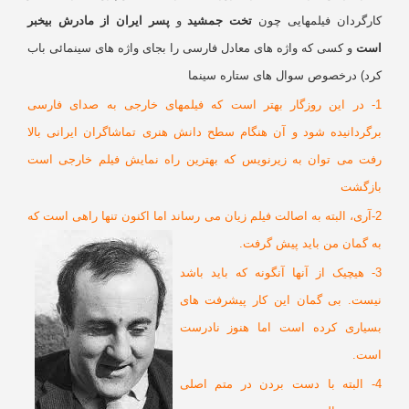
ارگردان فیلمهایی چون
تخت جمشید
و
پسر ایران از مادرش بیخبر
ست
و کسی که واژه های معادل فارسی را بجای واژه های سینمائی باب
رد) درخصوص سوال های ستاره سینما
1- در این روزگار بهتر است که فیلمهای خارجی به صدای فارسی
رگردانیده شود و آن هنگام سطح دانش هنری تماشاگران ایرانی بالا
فت می توان به زیرنویس که بهترین راه نمایش فیلم خارجی است
ازگشت
2-آری، البته به اصالت فیلم زیان می رساند اما اکنون تنها راهی است که
ه گمان من باید پیش گرفت.
3- هیچیک از آنها آنگونه که باید باشد
یست. بی گمان این کار پیشرفت های
سیاری کرده است اما هنوز نادرست
ست.
4- البته با دست بردن در متم اصلی