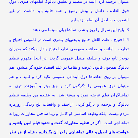
توان ترجمه کرد. البته در تنظیم و تطبیق دیالوگ فیلمهای هنری ، ذوق
وق العاده ، دانش و بینش وسیع و همه جانبه باید داشت. در غیر
ینصورت به اصل آن لطمه زده ایم.
ی دهند.
4- احتیاج ، علت اللعل جمیع بدبختیهای بشری است.در قاموس احتیاج و
جارت ، امانت و صداقت مفهومی ندارد.احتیاج وادار میکند که مدیران
وبلاژ تابع ذوف و سلیقه مبتذل عمومی گردند. در اینجا مفهوم تنظیم
یالوگ همچون قانون عرضه و تقاضا در علم اقتصاد جلوه گر میشود. هم
یتوان بر روی تقاضاها ذوق ابتدائی عمومی تکیه کرد و لمید ، و هم
یتوان ذوق عمومی را دگرگون کرد و چیز بهتر و آموزنده تری به
ماشاگران فیلم عرضه نمود و موفق شد. به عقیده من وظیفه تنظیم
یالوگ و ترجمه و بازگو کردن اراجیف و واقعیات تلخ زندگی روزمره
ردم نیست. بلکه وظیفه اساسی او کامل و زیبا ساختن محاورات روزانه
ماشاچی است. ا
گر در تنظیم محاورات گفت و شنود فیلم امین باشیم و
استه های اصیل و عالی تماشاچی را در ان بگنجانیم ، فیلم از هر نظر