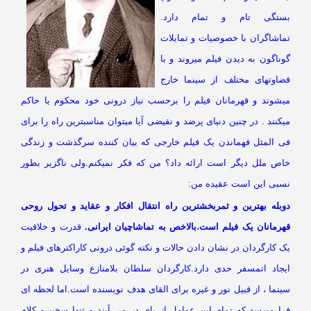
ستگی تام و تمام دارد.
ماشاگران با خصوصیات و تمایلات
ناگون به دیدن فیلم میروند و با
ضاوتهای مختلف از سینما خارج
یشوند و قهرمانان فیلم را برحسب نیاز درونی خود محکوم یا حاکم
کنند . در چنین دنیای پرضد و نقیضی آیا میتوان مناسبترین راه را برای
ی المثل فهماندن یک فیلم خارجی که بیان کننده سرگذشت و زندگی
اص ملل دیگر است ارائه داد؟ من که فکر نمیکنم.ولی ناگزیر بطور
سبی این است عقیده من:
وبله بهترین و ثمربخشترین راه انتقال افکار و عقاید و تحول روحی
هرمانان یک فیلم است
،
بالاخص به تماشاچیان ایرانی.
قدرت و خلاقیت
 کارگردان در نشان دادن حالات و نکته گوئی درونی کاراکترهای فیلم و
یجاد اتمسفر حدی دارد.کارگردان سلطان بلامنازع وسایل هنری در
نما ، از قبیل نور و غیره برای القای هدف نویسنده است.اما لحظه ای
را میرسد که تمام این عوامل از پای در می آیند و تنها سخن و کلام