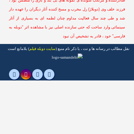
ادرکننده و مرتکب شونده ی نمونه های بی بند و باری را متضمن بود ،
زند خلف وی (دوبلاژ) رل مخرب و مسخ کننده آثار دیگران را عهده دار
د و طی چند سال فعالیت مداوم چنان لطمه ای به بسیاری از آثار
ینمائی وارد ساخت که حتی سازنده اصلی نیز با مشاهده اثر "دوبله به
ارسی" خود ، قادر به تشخیص آن نبود
مطالب در رسانه ها و نت ، با ذکر نام منبع (
سایت دوبله فیلم
) بلامانع است