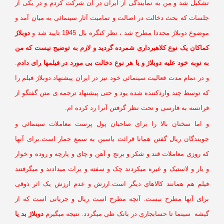
شکیل شد و من به نمایندگی از ایران در آن شرکت کردم و در یکی از
لسات که بحث دخالت در اصالت و تمامیت آثار سینمائی به میان آمد و
ضوع دوبلاژ مجددا مطرح شد ، نظر کنگره بال 1945 تایید شد و
دوبلاژ
ماکان یک نوع کلاهبرداری شمرده گردید و لازم به توضیح نیست که من
 نوبه خود علیه دوبلاژ و یا هر نوع دخالت بی مورد در فیلمها رای دادم
.
در تمام مدت فعالیت سینمائی خود نیز در ایران پیشنهاد دوبلاژ فیلم را
ه توسط چند واردکننده شده بود و حتی پیشنهاد ترجمه ی متن گفتگو از
رانسه به فارسی و تحت نظر گرفتن آنرا رد کرده ام.
 اما سخنان بالا را برای صاحبان پول پرست معاملات سینمائی و
ویندگان ریال گفتن همانا قرائت یاسین به سمع حمار است.برای آنها
 روزی معاملات قند و شکر و برنج و آهن و چای و پارچه و روده و خوار
بار و لاستیک و غیره میکردند چک و سفته و برات میدادند و میگرفتند
یلم هم همانند کالاهای دیگر است.ارزش و عدم ارزش یک اثر ذوقی
رای آنها مطرح نیست. آنچه مطرح است ریال و جریانی است که از
یشه سینما تا حسابجاری در بانک طی میگردد. نتیجه میگیرم
دوبلاژ بد یا