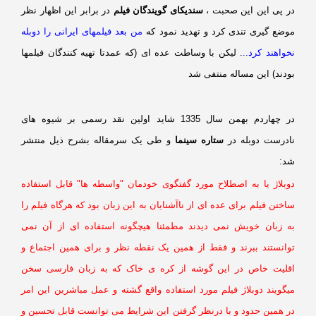
ر پی این این صحبت ،
سندیکای گویندگان فیلم
در برابر این اظهار نظر
وضع گیری تندی کرد و تهدید نمود که
من بعد فیلمهای ایرانی را دوبله
واهند کرد..
. لیکن با وساطت عده ای (که عمدتا تهیه کنندگان فیلمها
ودند) این مساله منتفی شد
در چهاردم بهمن سال 1335 شاید اولین نقد رسمی بر شیوه های
ادرست دوبله در
ستاره سینما
و طی یک سرمقاله بشرح ذیل منتشر
د:
وبلاژ یا به اصطلاح مورد گفتگوی خودمان "واسطه ها" قابل استفاده
ختن فیلم برای عده ای از ناآشنایان به این زبان بود که هرگاه فیلم را
ه زبان خویش نمی دیدند مطمئنا هیچگونه استفاده ای از آن نمی
وانستند ببرند و فقط از همین یک نقطه نظر و برای همین اجتماع و
قلیت خاص در این گوشه از کره ی خاک که به زبان فارسی سخن
یگویند دوبلاژ فیلم مورد استفاده واقع گشته و عمل مباشرین این امر
ر همین حدود و با درنظر گرفتن این شرایط می توانست قابل تحسین و