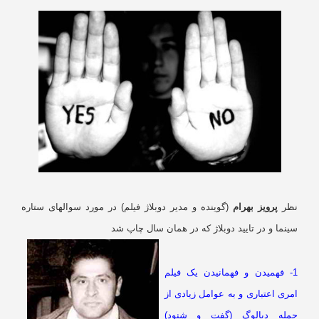
ظر
پرویز بهرام
(گوینده و مدیر دوبلاژ فیلم) در مورد سوالهای ستاره
نما و در تایید دوبلاژ که در همان سال چاپ شد
1- فهمیدن و فهمانیدن یک فیلم
ری اعتباری و به عوامل زیادی از
مله دیالوگ (گفت و شنود)