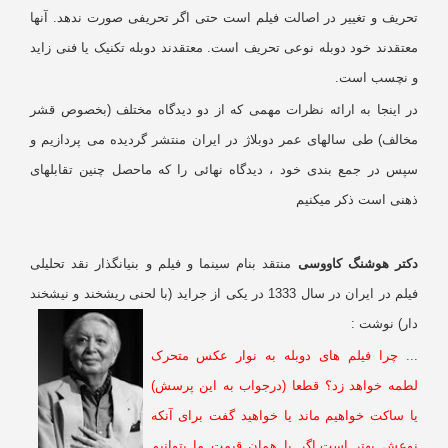
حریف و تغییر در اصالت فیلم است حتی اگر تحریفی صورت ندهد. آنها
تقدند خود دوبله نوعی تحریف است. معتقدند دوبله تکنیک یا فنی زاید
 نچسب است.
ر اینجا به ارائه نظرات مهمی که از دو دیدگاه مختلف (بخصوص قشر
خالف) طی سالهای عمر دوبلاژ در ایران منتشر گردیده می پردازیم و
پس در جمع بندی خود ، دیدگاه نهائی را که ماحصل چنین تقابلهای
هنی است ذکر میکنیم
کتر هوشنگ کاووسی
منتقد بنام سینما و فیلم و بنیانگذار نقد تحلیلی
فیلم در ایران در سال 1333 در یکی از جراید (با لحنی ریشخند و نیشخند
ار) نوشت :
. چرا فیلم های دوبله به نوار عکس متحرک
طمه خواهد زد؟ قطعا (درجواب به این پرسش)
ا ساکت خواهیم ماند یا خواهید گفت برای آنکه
وعش بهتر است.اگر با همان قیمت ما بتوانیم