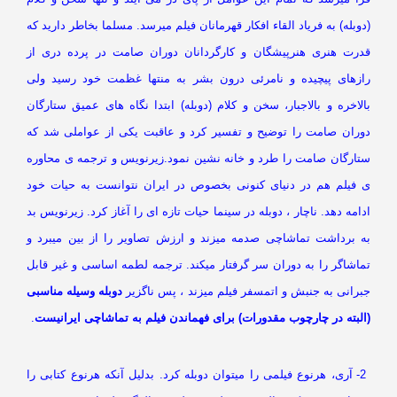
وبله) به فریاد القاء افکار قهرمانان فیلم میرسد. مسلما بخاطر دارید که
درت هنری هنرپیشگان و کارگردانان دوران صامت در پرده دری از
ازهای پیچیده و نامرئی درون بشر به منتها غظمت خود رسید ولی
لاخره و بالاجبار، سخن و کلام (دوبله) ابتدا نگاه های عمیق ستارگان
وران صامت را توضیح و تفسیر کرد و عاقبت یکی از عواملی شد که
تارگان صامت را طرد و خانه نشین نمود.زیرنویس و ترجمه ی محاوره
 فیلم هم در دنیای کنونی بخصوص در ایران نتوانست به حیات خود
امه دهد. ناچار ، دوبله در سینما حیات تازه ای را آغاز کرد. زیرنویس بد
ه برداشت تماشاچی صدمه میزند و ارزش تصاویر را از بین میبرد و
ماشاگر را به دوران سر گرفتار میکند. ترجمه لطمه اساسی و غیر قابل
برانی به جنبش و اتمسفر فیلم میزند ، پس ناگزیر
دوبله وسیله مناسبی
البته در چارچوب مقدورات) برای فهماندن فیلم به تماشاچی ایرانیست
.
2- آری، هرنوع فیلمی را میتوان دوبله کرد. بدلیل آنکه هرنوع کتابی را