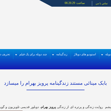
ساعت:
06:26:29
تماس با من
وبله
استودیو های دوبلاژ
زندگینامه
چند دوبله برای یک فیلم
تحریف در
بابک مینائی مستند زندگینامه پرویز بهرام را میسازد
یشم روایت زندگی و پرتره ای از زندگی
پرویز بهرام
، دوبلور قدیمی تلویزیون و گ