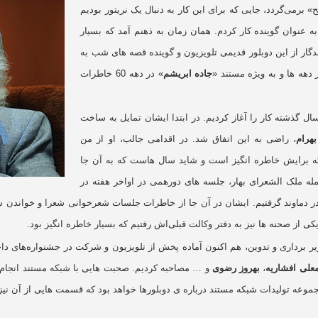
 برمی‌گردد، جایی که برای این کار به دنبال یک
نریتور بودیم
 عنوان گوینده کار کردم. همان زمان به ذهنم آمد که بسیار
دگار از این دوبلور قدیمی تلویزیون و گوینده قصه های شب به
 دهه ها و به ویژه مستند «
جاده ابریشم
» در دهه 60 خاطرات
سال گذشته کار را آغاز کردیم. در ابتدا ایشان تمایل به ساخت
هرام
، راضی به این اتفاق شد. در اقدامی جالب، او از من
که برایش خاطره انگیز است و شاید سال هاست که به آن جا
مله ملک الشعرای بهار، جلسه های دورهمی در اواخر هفته در
در دماوند گرفتیم. ایشان در آن جا از خاطرات جلسات شعرخوانی شعرا و خواندن شعر
ی از صحنه ها نیز به دفتر وکالت قبلی‌اش رفتیم که بسیار خاطره انگیز بود
.
یر برداری و تدوین، هم اکنون آماده پخش از تلویزیون و شرکت در جشنواره‌های د
علی افشاریه
،
بهروز رضوی
و
…
مصاحبه کردیم. صحبت هایی با شبکه مستند انجام
جموعه تولیدات شبکه مستند درباره ی دوبلورها خواهد بود که قسمت هایی از آن 