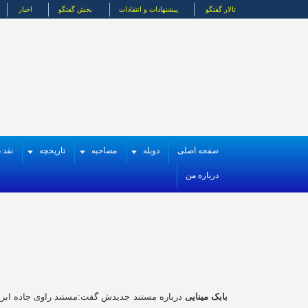
تالار گفتگو
پیشنهادات و انتقادات
بخش گفتگو
اخبار
صفحه اصلی
دوبله
مصاحبه
تاریخچه
نقد د
درباره من
بابک مینایی
درباره مستند جدیدش گفت:مستند راوی جاده ابر