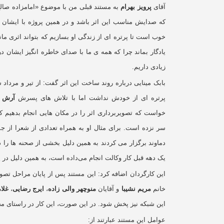
آقای
پرویز بهرام
به مستند قبلی من با موضوع «امامزاده صالح»
که صدایش مناسب این اثر باشد و در همین پروژه با ایشان به
خوب است تا پرتره ای از زندگی او بسازیم که بتواند اثری مان
یادگار بماند چرا که همه ی ما با صدای خاطره انگیز ایشان در
زیادی داریم
.
بابک مینایی درباره روند ساخت این اثر گفت: از تیر و مرداد 
پرتره ای از خودش نداشت اما با تلاش های پسرش
آرش ب
خواست که تصویربرداری اثر را در مکان هایی انجام بدهیم 
سر نزده است. برای مثال او به همراه تعدادی از شعرا از ج
دماوند برگزار می کردند به همین دلیل بخشی از صحنه ها را 
یک دهه قبل کار وکالت انجام می‌داده است، به همین دلیل در یک
این کارگردان اضافه کرد: این مستند پس از پایان مراحل تصو
خانم
مریم نشیبا
و آقایان
منوچهر والی زاده
،
ایرج رضایی
،
غلام
این شبکه نیز پخش شود. در این صورت، این کار در راستای م
عوامل این مستند عبارتند از: