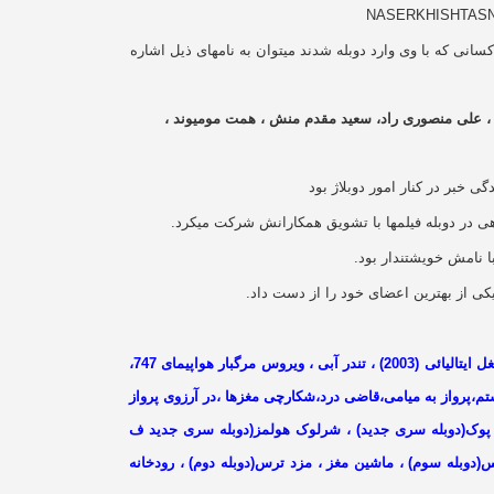
سانی که با وی وارد دوبله شدند میتوان به نامهای ذیل اشاره
، علی منصوری راد، سعید مقدم منش ، همت مومیوند ،
 خبر در کنار امور دوبلاژ بود
اهی در دوبله فیلمها با تشویق همکارانش شرکت میکرد.
ا نامش خویشتندار بود.
ی از بهترین اعضای خود را از دست داد.
جزیره گریز ، شاهزاده و گدا ، تنهاترین سردار ، روز واقعه ، ساده دل ، کوچک جنگلی ، عیاران ، تفنگدار ، دارودسته نیویورکی ، واکنش زنجیره ، شغل ایتالیائی (2003) ، تندر آبی ، ویروس مرگبار هواپیمای 747،
سمان متلاطم ، مامور وصول ، هدایت هواپیما ، جی.اف.کی. ، عصیان(2013) ، دوراز او ، روز هشتم،پرواز به میامی،قاضی درد،شکارچی مغزها ،در آرزوی پرواز
ت عجیب بنجامین باتن(دونقش)، ندای درون،دیویدکاپرفیلد(1998) ، جنون سرعت(2014) ربوده شده3 ، سه کله پوک(دوبله سری جدید) ، شرلوک هولمز(دوبله سری جدید ف
م) ، اسم من هیچکس(دوبله سوم) ، روح بازیگوش ، طناب اعدام (دوبله دوم)، پدرخوانده2 ، سرقت الماس(دوبله سوم) ، ماشین مغز ، مزد ترس(دوبله دوم) ، رودخانه