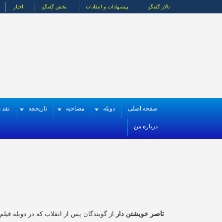
تالار گفتگو
پیشنهادات و انتقادات
بخش گفتگو
اخبار
صفحه اصلی
دوبله
مصاحبه
تاریخچه
نقد د
درباره من
تاصر
خویشتن دار
از گویندگان پس از انقلاب که در دوبله فیلم