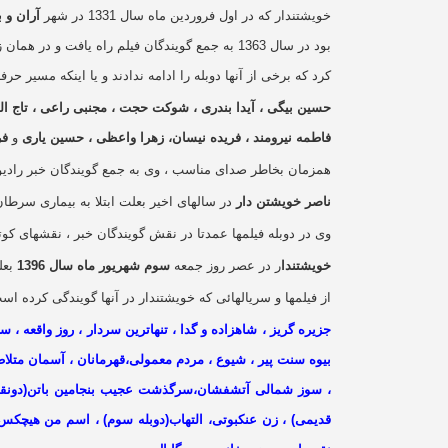
خویشتندار که در اول فروردین ماه سال 1331 در شهر
آران و 
بود در سال 1363 به جمع گویندگان فیلم راه یافت و در همان زمان در سریال
کرد که برخی از آنها دوبله را ادامه ندادند و یا اینکه مسیر حر
حسین بیگی ، آیدا بندری ، شوکت حجت ، مجنبی راعی ، تاج 
فاطمه نیرومند ، فریده نیسان، زهرا واعظی ، حسین یاری
و
فر
همزمان بخاطر صدای مناسب ، وی به جمع گویندگان خبر رادیو 
ناصر خویشتن دار
در سالهای اخیر بعلت ابتلا به بیماری سرطا
وی در دوبله فیلمها عمدتا در نقش گویندگان خبر ، نقشهای کو
خویشتندا
ر در عصر روز جمعه
سوم شهریور ماه سال 1396
بعل
از فیلمها و سریالهائی که خویشتندار در آنها گویندگی کرده اس