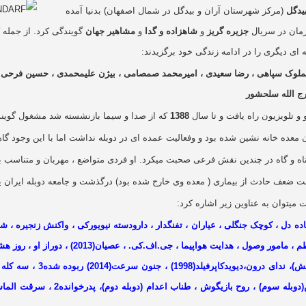
بیدگل
(مرکز شهرستان آران و بیدگل در شمال اصفهان) بدنیا آمده
جزیره گریز
و
شاهزاده و گدا
و
مشاهیر جهان
گویندگی کرد. از جمله ک
فه ای دیگری را در ادامه زندگی خود برگزیدند:
الملوک سپاهی ، رضا سعیدی ، امیرمحمد صمصامی ، بیژن علیمحمدی ، حسین فرحی 
ج الله سلحشور
و تلویزیون راه یافت و تا سال
1388
که از صدا و سیما بازنشسته شد مشغول گویندگی
ن معده خانه نشین شده بود و وفعالیت عمده ای در دوبله نداشت اما با این وجود گ
تاه و گاه در چندین نقش فرعی صحبت میکرد. او فردی متواضع ، مهربان و متناسب ب
ت ضعف حادث از بیماری ( معده وی خارج شده بود) درگذشت و جامعه دوبله ایران یک
ت میتوان به عناوین زیر اشاره کرد:
بیوه سنت پیر ، شیوع ، مردم معمولی،قهرمانان ، آ
، سوز شمالی آتشفشان،سرگذش
قدیمی) ، زن عنکبوتی، التهاب(دوبله سو