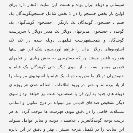
ینمائی و دوبله ایران بوده و هست. این سایت افتخار دارد برای
اولین بار بخش جستجو را در 5 بخش شامل جستجویگویندگان یک
یلم ، جستجوی گویندگان یک بازیگر ، جستجوی گویندگیهای یک
وینده ، جستجوی مدیریتهای دوبلاژ یک مدیر دوبلاژ یا سرپرست
ویندگان و همچنینفهرست فیلمهای دوبله شده در تک تک
ستودیوهای دوبلاژ ایران را فراهم آورد.بدون شک این فهر ستها
مواره ناقص هستند چراکه دسترسی به بخش زیادی از فیلمهای
دیمی میسر نیست ، از سوی دیگر حتی گویندگان یک فیلم و
تیمدیران دوبلاژ ما مدیریت دوبله یک فیلم یا استودیوی مربوطه را
ز یاد برده اند و نقص در ورود اطلاعات ، اضافه شدن هر روزه ی
وبله های جدید به این فن یا صنعتمزید علت نیز خواهد بوداز سوی
یگر تشخیص صداهای قدیمی نیز میتواند در درج عناوین و اسامی
شکلات خاصی را در دقیق نبودن فهرست ها موجب گردد. به هر
رتیب توجه گویندگانعزیز ، علاقمندان دوبله و سایر عوامل میتواند
ین سایت را در تکمیل هرچه بیشتر ، بهتر و دقیق تر این دایره